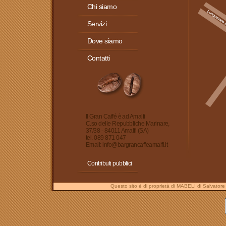
Chi siamo
Servizi
Dove siamo
Contatti
Il Gran Caffé è ad Amalfi
C.so delle Repubbliche Marinare,
37/38 - 84011 Amalfi (SA)
tel. 089 871 047
Email: info@bargrancaffeamalfi.it
Contributi pubblici
Questo sito è di proprietà di MABELI di Salvator